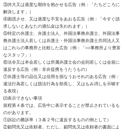
③誇大又は過度な期待を抱かせる広告（例：「たちどころに
解決します」）
④困惑させ、又は過度な不安をあおる広告（例：「今すぐ請
求しないとあなたの過払金は失われます」）
⑤特定の弁護士、弁護士法人、外国法事務弁護士、外国法事
務弁護士法人若しくは弁護士・外国法事務弁護士共同法人又
はこれらの事務所と比較した広告（例：「○○事務所より豊富
なスタッフ」）
⑥法令又は本会若しくは所属弁護士会の会則若しくは会規に
違反する広告（例：非弁提携をうたうもの）
⑦弁護士等の品位又は信用を損なうおそれのある広告（例：
違法行為若しくは脱法行為を助長し、又はもみ消しを示唆す
る表現）
⑵表示できない事項
規程第４条では、広告中に表示することが禁止されているも
のがあります。
①訴訟の勝訴率（３条２号に違反するものの例として）
②顧問先又は依頼者。ただし、顧問先又は依頼者の書面によ