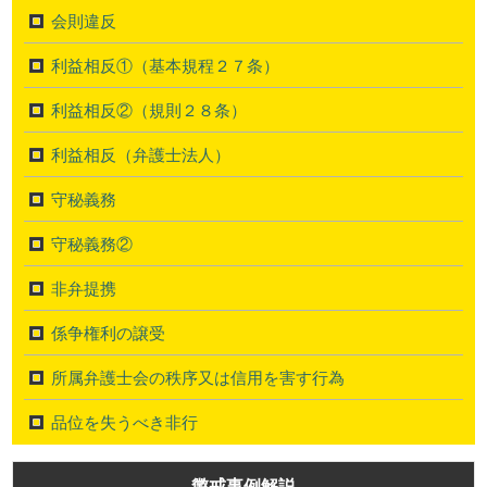
会則違反
利益相反①（基本規程２７条）
利益相反②（規則２８条）
利益相反（弁護士法人）
守秘義務
守秘義務②
非弁提携
係争権利の譲受
所属弁護士会の秩序又は信用を害す行為
品位を失うべき非行
懲戒事例解説