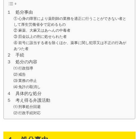
１ 処分事由
① 心身の障害により薬剤師の業務を適正に行うことができない者と
して厚生労働省令で定めるもの
② 麻薬、大麻又はあへんの中毒者
③ 罰金以上の刑に処せられた者
④ 前号に該当する者を除くほか、薬事に関し犯罪又は不正の行為が
あつた者
２ 手続
３ 処分の内容
⑴ 行政指導
⑵ 戒告
⑶ 業務の停止
⑷ 免許の取消し
４ 具体的な処分
５ 考え得る弁護活動
⑴ 刑事処分回避
⑵ 行政手続対応