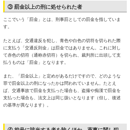
③ 罰金以上の刑に処せられた者
ここでいう「罰金」とは、刑事罰としての罰金を指していま
す。
たとえば、交通違反を犯し、青色や白色の切符を切られた際
に支払う「交通反則金」は罰金ではありません。これに対し
て赤色の切符（通称赤切符）を切られ、裁判所に出頭して支
払うものは「罰金」となります。
また、「罰金以上」と定めがあるだけですので、どのような
罪で罰金以上の刑になったかは問われていません。たとえ
ば、交通事故で罰金を支払った場合も、盗撮や痴漢で罰金を
支払った場合も、法文上は同じ扱いとなります（但し、後述
の基準が異なります）。
④ 前号に該当する者を除くほか、薬事に関し犯