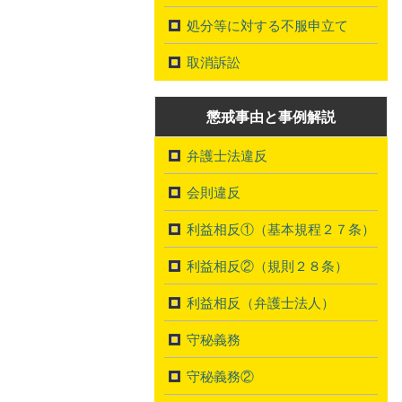
処分等に対する不服申立て
取消訴訟
懲戒事由と事例解説
弁護士法違反
会則違反
利益相反①（基本規程２７条）
利益相反②（規則２８条）
利益相反（弁護士法人）
守秘義務
守秘義務②