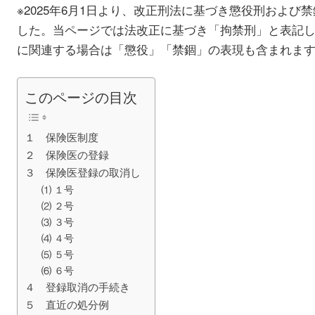
※2025年6月1日より、改正刑法に基づき懲役刑およ
した。当ページでは法改正に基づき「拘禁刑」と表記
に関連する場合は「懲役」「禁錮」の表現も含まれま
このページの目次
１ 保険医制度
２ 保険医の登録
３ 保険医登録の取消し
⑴ １号
⑵ ２号
⑶ ３号
⑷ ４号
⑸ ５号
⑹ ６号
４ 登録取消の手続き
５ 直近の処分例