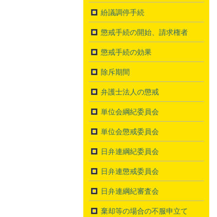
紛議調停手続
懲戒手続の開始、請求権者
懲戒手続の効果
除斥期間
弁護士法人の懲戒
単位会綱紀委員会
単位会懲戒委員会
日弁連綱紀委員会
日弁連懲戒委員会
日弁連綱紀審査会
棄却等の場合の不服申立て