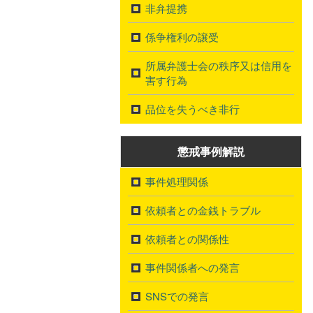
非弁提携
係争権利の譲受
所属弁護士会の秩序又は信用を
害す行為
品位を失うべき非行
懲戒事例解説
事件処理関係
依頼者との金銭トラブル
依頼者との関係性
事件関係者への発言
SNSでの発言