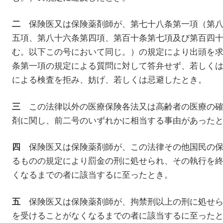
保険医又は保険薬剤師が、第七十八条第一項（第八
二
五項、第八十六条第四項、第百十条第七項及び第百四
む。以下この号において同じ。）の規定により出頭を
条第一項の規定による質問に対して答弁せず、若しく
による検査を拒み、妨げ、若しくは忌避したとき。
この法律以外の医療保険各法又は高齢者の医療の確
三
剤に関し、前二号のいずれかに相当する事由があった
保険医又は保険薬剤師が、この法律その他国民の保
四
るものの規定により罰金の刑に処せられ、その執行を
くなるまでの者に該当するに至ったとき。
保険医又は保険薬剤師が、拘禁刑以上の刑に処せら
五
を受けることがなくなるまでの者に該当するに至った