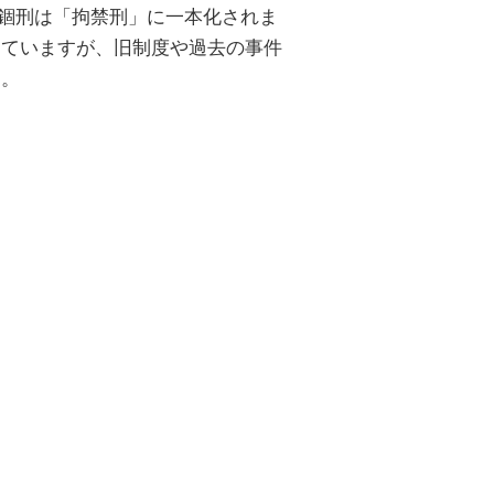
び禁錮刑は「拘禁刑」に一本化されま
していますが、旧制度や過去の事件
す。