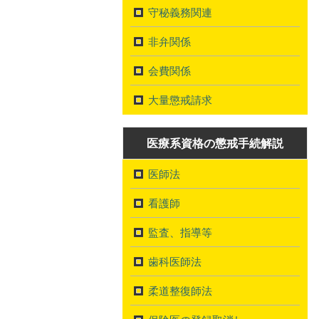
守秘義務関連
非弁関係
会費関係
大量懲戒請求
医療系資格の懲戒手続解説
医師法
看護師
監査、指導等
歯科医師法
柔道整復師法