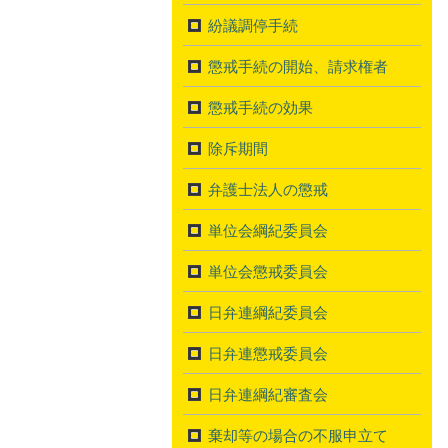
紛議調停手続
懲戒手続の開始、請求権者
懲戒手続の効果
除斥期間
弁護士法人の懲戒
単位会綱紀委員会
単位会懲戒委員会
日弁連綱紀委員会
日弁連懲戒委員会
日弁連綱紀審査会
棄却等の場合の不服申立て