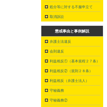
処分等に対する不服申立て
取消訴訟
懲戒事由と事例解説
弁護士法違反
会則違反
利益相反①（基本規程２７条）
利益相反②（規則２８条）
利益相反（弁護士法人）
守秘義務
守秘義務②