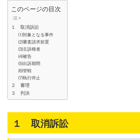
このページの目次
１ 取消訴訟
⑴対象となる事件
⑵審査請求前置
⑶主訴権者
⑷被告
⑸出訴期間
⑹管轄
⑺執行停止
２ 審理
３ 判決
１ 取消訴訟