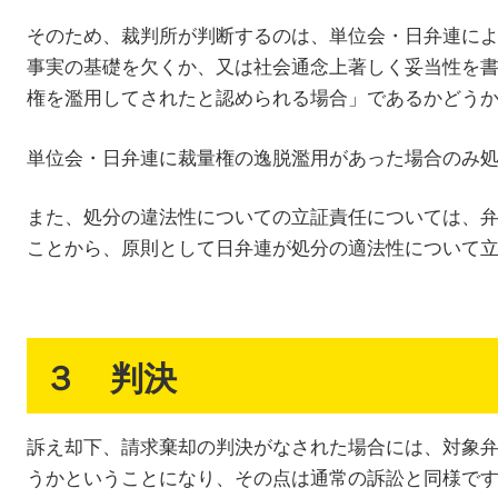
そのため、裁判所が判断するのは、単位会・日弁連に
事実の基礎を欠くか、又は社会通念上著しく妥当性を
権を濫用してされたと認められる場合」であるかどう
単位会・日弁連に裁量権の逸脱濫用があった場合のみ
また、処分の違法性についての立証責任については、
ことから、原則として日弁連が処分の適法性について
３ 判決
訴え却下、請求棄却の判決がなされた場合には、対象
うかということになり、その点は通常の訴訟と同様で