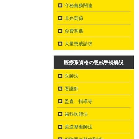
守秘義務関連
非弁関係
会費関係
大量懲戒請求
医療系資格の懲戒手続解説
医師法
看護師
監査、指導等
歯科医師法
柔道整復師法