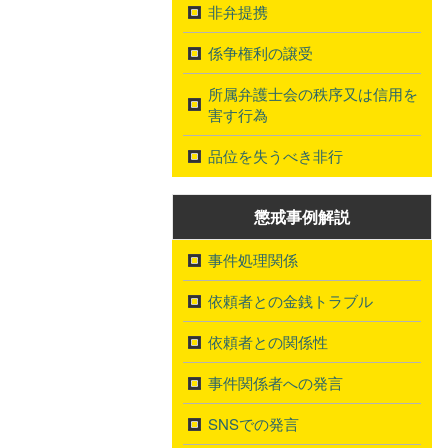
非弁提携
係争権利の譲受
所属弁護士会の秩序又は信用を
害す行為
品位を失うべき非行
懲戒事例解説
事件処理関係
依頼者との金銭トラブル
依頼者との関係性
事件関係者への発言
SNSでの発言