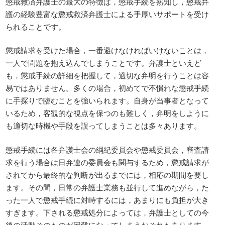
懲戒救済弁護士の最大の特徴は，懲戒手続を熟知し，懲戒弁
護の経験豊富な懲戒救済弁護士による手厚いサポートを受け
られることです。
懲戒請求を受けた場合，一番避けなければいけないことは，
一人で問題を抱え込んでしまうことです。弁護士といえど
も，懲戒手続の詳細を把握して，適切な弁明を行うことは容
易ではありません。多くの場合，初めてで不慣れな懲戒手続
に手探りで臨むことを強いられます。自身が当事者となって
いるため，客観的な視点を保つのも難しく，弁明をしように
も適切な時機や手段を誤ってしまうことは多々あります。
懲戒手続には各弁護士会の綱紀委員会や懲戒委員会，審査請
求を行う場合は日弁連の委員会も関与するため，懲戒請求が
されてから最終的な判断が出るまでには，相応の期間を要し
ます。その間，日常の弁護士業務も並行して進めながら，た
った一人で懲戒手続に対峙するには，あまりにも負担が大き
すぎます。下される懲戒処分によっては，弁護士としての今
後の活動そのものが困難になってしまうおそれもあります。