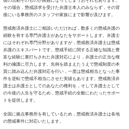
その場合，懲戒請求を受けた弁護士本人のみならず，その背
後にいる事務所のスタッフや家族にまで影響が及びます。
懲戒救済弁護士にご相談いただければ，数多くの懲戒弁護の
経験を有する専門弁護士があなたをサポートします。弁護士
にはそれぞれ専門分野がありますが，懲戒救済弁護士は懲戒
弁護のエキスパートです。懲戒手続に関する正確な知識と豊
富な経験に裏打ちされた弁護対応により，弁護士の正当な権
利の擁護に尽力します。先例を踏まえたうえで懲戒制度の本
質に踏み込んだ弁護対応を行い，一度は懲戒相当となった事
件を逆転で懲戒不相当にさせた実績もあります。懲戒救済弁
護士は弁護士としてのあなたの権利を，そして弁護士として
の今後の人生を守るため，懲戒手続の全般にわたったサポー
トを提供します。
全国に拠点事務所を有しているため，懲戒救済弁護士は各地
の懲戒事件に対応いたします。