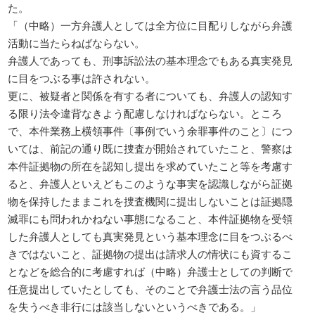
た。
「（中略）一方弁護人としては全方位に目配りしながら弁護
活動に当たらねばならない。
弁護人であっても、刑事訴訟法の基本理念でもある真実発見
に目をつぶる事は許されない。
更に、被疑者と関係を有する者についても、弁護人の認知す
る限り法令違背なきよう配慮しなければならない。ところ
で、本件業務上横領事件〔事例でいう余罪事件のこと〕につ
いては、前記の通り既に捜査が開始されていたこと、警察は
本件証拠物の所在を認知し提出を求めていたこと等を考慮す
ると、弁護人といえどもこのような事実を認識しながら証拠
物を保持したままこれを捜査機関に提出しないことは証拠隠
滅罪にも問われかねない事態になること、本件証拠物を受領
した弁護人としても真実発見という基本理念に目をつぶるべ
きではないこと、証拠物の提出は請求人の情状にも資するこ
となどを総合的に考慮すれば（中略）弁護士としての判断で
任意提出していたとしても、そのことで弁護士法の言う品位
を失うべき非行には該当しないというべきである。」