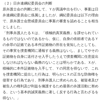
（２）日弁連綱紀委員会の判断
原弁護士会の判断に対して、Ｙが異議申出を行い、事案は日
弁連綱紀委員会に係属しましたが、綱紀委員会は以下の理由
で、原弁護士会懲戒委員会に事案の審査を認めることを相当
としました。
「刑事弁護人たるＸは、「積極的真実義務」を課せられてい
るものではないのであるから、仮に、自身の依頼者であるＹ
の余罪の証拠である本件証拠物の所在を覚知したとしても、
その事実を捜査機関に通報する義務はないし、ましてやその
証拠物を自身に送付させ入手したうえで捜査機関に任意提出
しなければならない義務のないことは明らかである。Ｘが、
積極的に本件証拠物を入手して、Ｙの同意を得ないで、これ
を捜査機関に提出した行為は、明らかにＸの正当な防御権を
侵害する行為であり、刑事弁護人に求められる、被疑者及び
被告人の権利及び利益を擁護するため最善の弁護活動に努め
る、という基本的誠実義務に著しく反する行為と言わざるを
得ない。」