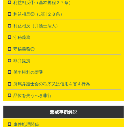
利益相反①（基本規程２７条）
利益相反②（規則２８条）
利益相反（弁護士法人）
守秘義務
守秘義務②
非弁提携
係争権利の譲受
所属弁護士会の秩序又は信用を害す行為
品位を失うべき非行
懲戒事例解説
事件処理関係