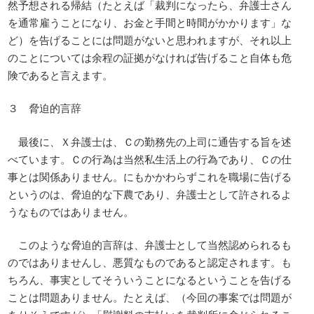
然予想される帰結（たとえば「裁判になったら、弁護士さん
を通常雇うことになり、お金と手間と時間がかかります」な
ど）を告げることには問題がないと思われますが、それ以上
のことについては余程の証拠がなければ告げること自体も危
険であると言えます。
３ 脅迫的言辞
最後に、Ｘ弁護士は、Ｃの勤務先の上司に通告する旨を述
べています。Ｃの行為は当然私生活上の行為であり、Ｃの仕
事とは関係ありません。にもかかわらずこれを職場に告げる
というのは、脅迫的な下農であり、弁護士として許されるよ
うなものではありません。
このような脅迫的言辞は、弁護士として当然認められるも
のではありませんし、悪質なものであると認定されます。も
ちろん、事実としてそういうことになるということを告げる
ことは問題ありません。たとえば、（今回の事案では問題が