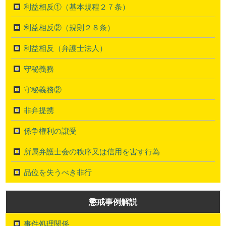
利益相反①（基本規程２７条）
利益相反②（規則２８条）
利益相反（弁護士法人）
守秘義務
守秘義務②
非弁提携
係争権利の譲受
所属弁護士会の秩序又は信用を害す行為
品位を失うべき非行
懲戒事例解説
事件処理関係