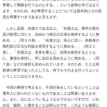
尊重して職務を行うものとする。」という規律が当てはまり
ます。そのため、Aが希望することについては基本的にその意
思を尊重すべきであると言えます。
しかし反面、弁護士である以上、「弁護士は、事件の受任
及び処理に当たり、自由かつ独立の立場を保持するように努
める。」（同２０条）、「弁護士は、良心に従い、依頼者の
権利及び正当な利益を実現するように努める。」（同２１
条）、「弁護士は、名誉を重んじ、信用を維持するととも
に、廉潔を保持し、常に品位を高めるように努める。」（同
７条）などの規程も定められています。そのため、たとえ依
頼者の希望であったとしても、何でもそのまま行ってよいと
いうことにはなりません。
今回の事例で考えると、不貞行為をしているということは
通常人に知られたくないものであることは間違いありませ
ん。また、公になっているようなもでもないですので、いわ
ゆる「秘密」に属することは明らかです。このような秘密に