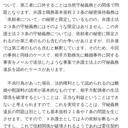
ついて、第三者に口外することは当然守秘義務との関係で問
題となります。弁護士職務基本規程２３条の秘密保持義務は
「依頼者について」の秘密と限定しているものの、弁護士法
２３条の守秘義務にはそのような限定はありません。この弁
護士法２３条の守秘義務については、依頼者の秘密に限定さ
れるのか第三者のものも含むのか争いがありますが、日弁連
では第三者のものも含むと解釈しています。そのため、今回
の事例と同様のケースで、相手方勤務先に離婚事件に関する
事実をメールで送信したような事案で弁護士法上の守秘義務
違反を認めたケースがあります。
不貞行為があった場合、法的権利として認められるのは離
婚や慰謝料の請求が基本的なものです。相手方配偶者の生活
環境を破壊するということは、正当な利益ということはでき
ないと考えられますので、これを実現することは、守秘義務
違反の問題は別としても基本規程２１条や７条の問題を生じ
させます。ですので、Ｘ弁護士としてはＡの依頼を断るべき
ですし、これで信頼関係が破壊されるようであれば委任契約