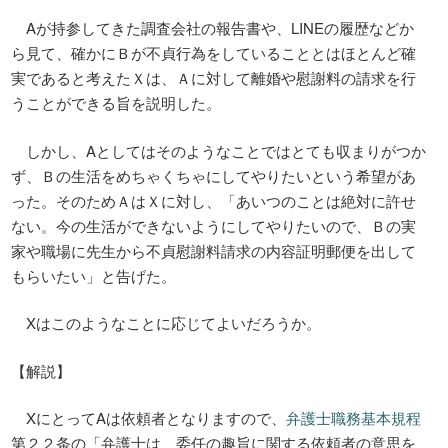
Aが持参してきた調査会社の報告書や、LINEの履歴などか
ら見て、確かにＢが不貞行為をしていることとはほとんど確
実であると考えたＸは、Ａに対して離婚や慰謝料の請求を行
うことができる旨を説明した。
しかし、Aとしてはそのようなことではとても収まりがつか
ず、Ｂの生活をめちゃくちゃにしてやりたいという希望があ
った。そのためＡはＸに対し、「あいつのことは絶対に許せ
ない。今の生活ができないようにしてやりたいので、Ｂの実
家や職場に先生から不貞慰謝料請求の内容証明郵便を出して
もらいたい」と告げた。
Xはこのようなことに応じてよいだろうか。
【解説】
XにとってAは依頼者となりますので、
弁護士職務基本規程
第２２条の「弁護士は、委任の趣旨に関する依頼者の意思を